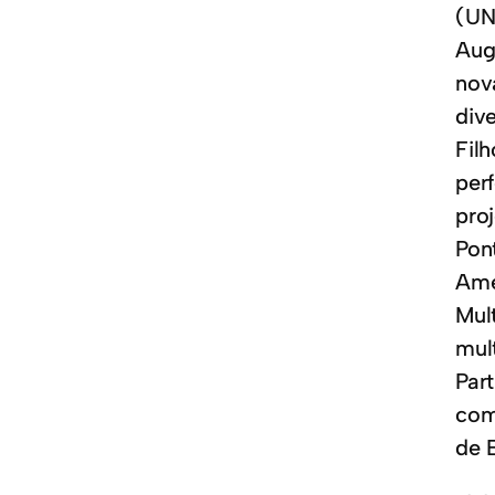
(UN
Aug
nov
div
Fil
per
pro
Pon
Ame
Mul
mul
Par
com
de 