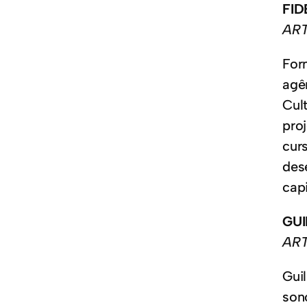
FID
ART
For
agê
Cul
pro
cur
des
cap
GU
ART
Gui
son