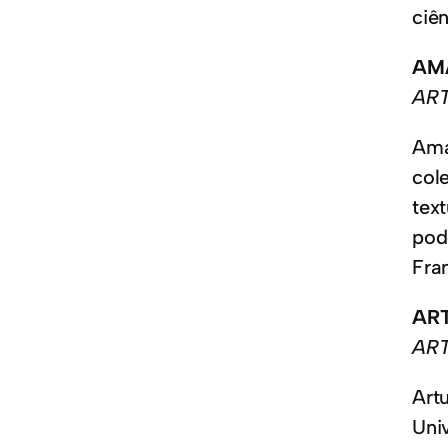
ciê
​A
ART
Ama
col
tex
pod
Fra
AR
ART
Art
Uni