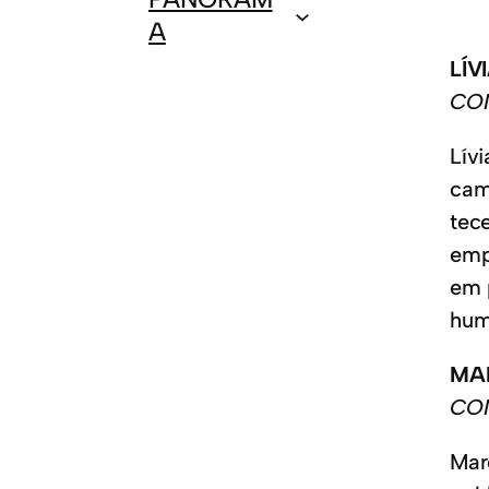
A
LÍV
CO
Lív
cam
tec
emp
em 
hum
MA
CO
Mar