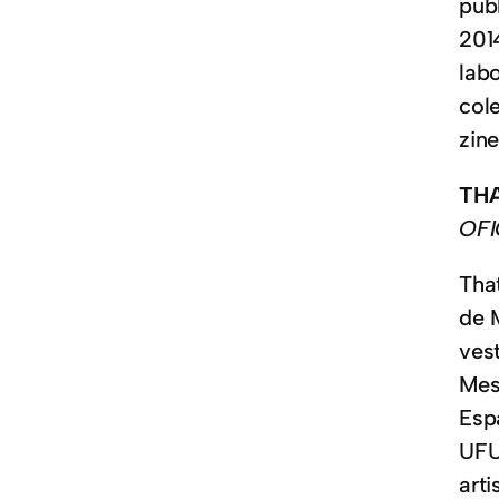
pub
201
lab
col
zine
TH
OFI
Tha
de 
ves
Mes
Esp
UFU
arti