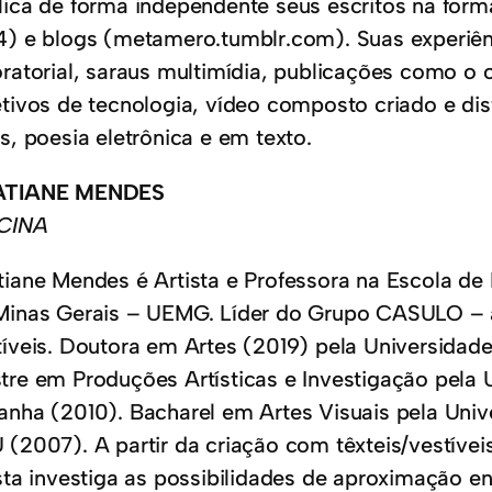
lica de forma independente seus escritos na form
4) e blogs (metamero.tumblr.com). Suas experiê
oratorial, saraus multimídia, publicações como o 
etivos de tecnologia, vídeo composto criado e dis
s, poesia eletrônica e em texto.
ATIANE MENDES
CINA
tiane Mendes é Artista e Professora na Escola de
Minas Gerais – UEMG. Líder do Grupo CASULO – ar
tíveis. Doutora em Artes (2019) pela Universidad
tre em Produções Artísticas e Investigação pela 
anha (2010). Bacharel em Artes Visuais pela Univ
 (2007). A partir da criação com têxteis/vestíveis
sta investiga as possibilidades de aproximação ent