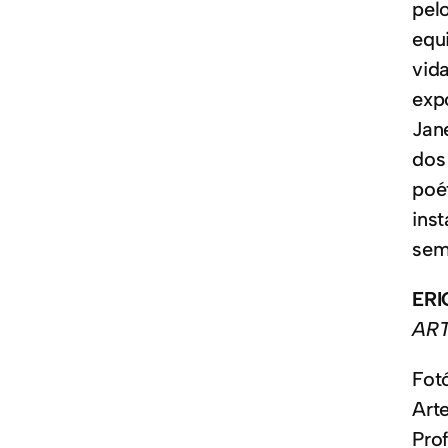
pel
equ
vid
exp
Jan
dos
poé
ins
sem
ER
ART
Fot
Art
Pro