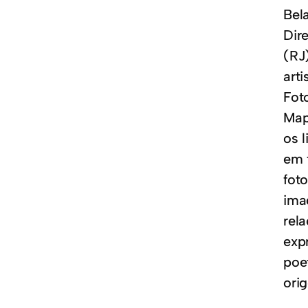
Bel
Dir
(RJ
art
Fot
Map
os 
em 
foto
ima
rel
exp
poe
ori