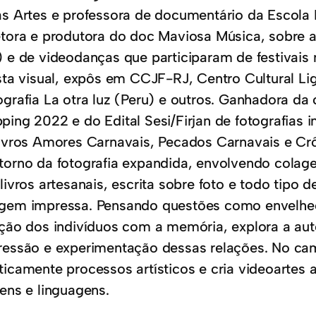
as Artes e professora de documentário da Escola B
etora e produtora do doc Maviosa Música, sobre
) e de videodanças que participaram de festivais
ista visual, expôs em CCJF-RJ, Centro Cultural Li
ografia La otra luz (Peru) e outros. Ganhadora 
ping 2022 e do Edital Sesi/Firjan de fotografias i
livros Amores Carnavais, Pecados Carnavais e Crô
torno da fotografia expandida, envolvendo colage
livros artesanais, escrita sobre foto e todo tipo
gem impressa. Pensando questões como envelhec
ação dos indivíduos com a memória, explora a a
ressão e experimentação dessas relações. No cam
ticamente processos artísticos e cria videoartes a
gens e linguagens.