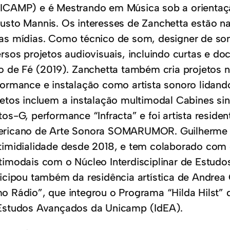
ICAMP) e é Mestrando em Música sob a orientaç
usto Mannis. Os interesses de Zanchetta estão na
as mídias. Como técnico de som, designer de so
ersos projetos audiovisuais, incluindo curtas e 
ho de Fé (2019). Zanchetta também cria projetos 
formance e instalação como artista sonoro lidan
jetos incluem a instalação multimodal Cabines sine
tos-G, performance “Infracta” e foi artista reside
ricano de Arte Sonora SOMARUMOR. Guilherme p
timidialidade desde 2018, e tem colaborado com 
timodais com o Núcleo Interdisciplinar de Estu
ticipou também da residência artística de Andrea
o Rádio”, que integrou o Programa “Hilda Hilst” d
Estudos Avançados da Unicamp (IdEA).