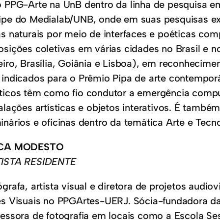
o PPG-Arte na UnB dentro da linha de pesquisa em
ipe do Medialab/UNB, onde em suas pesquisas exp
as naturais por meio de interfaces e poéticas com
osições coletivas em várias cidades no Brasil e no
eiro, Brasília, Goiânia e Lisboa), em reconhecime
 indicados para o Prêmio Pipa de arte contemporân
ticos têm como fio condutor a emergência compu
talações artísticas e objetos interativos. É també
inários e oficinas dentro da temática Arte e Tecno
ICA MODESTO
ISTA RESIDENTE
ógrafa, artista visual e diretora de projetos aud
es Visuais no PPGArtes-UERJ. Sócia-fundadora 
fessora de fotografia em locais como a Escola Se