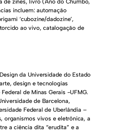
a de zines, livro (Ano do Chumbo,
ncias incluem: automação
origami ‘cubozine/dadozine’,
torcido ao vivo, catalogação de
 Design da Universidade do Estado
te, design e tecnologias
e Federal de Minas Gerais -UFMG.
Universidade de Barcelona,
ersidade Federal de Uberlândia –
, organismos vivos e eletrônica, a
re a ciência dita “erudita” e a