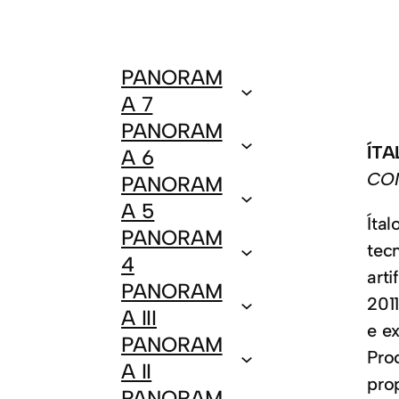
PANORAM
A 7
PANORAM
ÍTA
A 6
CO
PANORAM
A 5
Íta
PANORAM
tec
4
art
PANORAM
2011
A III
e e
PANORAM
Pro
A II
pro
PANORAM