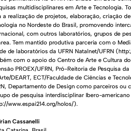
quisas multidisciplinares em Arte e Tecnologia. 
a a realização de projetos, elaboração, criação d
nologia no Nordeste do Brasil, promovendo interc
ernacional, com outros laboratórios, grupos de pe
área. Tem mantido produtiva parceria com o Me
ede de laboratórios da UFRN Natalnet/UFRN (http:
bém com o apoio do Centro de Arte e Cultura do
ensão PROEX/UFRN, Pró-Reitoria de Pesquisa 
Arte/DEART, ECT/Faculdade de Ciências e Tecnol
N, Departamento de Design como parceiros ou co
rupo de pesquisa interdisciplinar Ibero-america
tp://www.espai214.org/holos/).
rian Cassanelli
a Catarina, Brasil