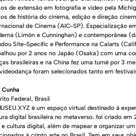
sos de extensão em fotografia e vídeo pela Michig
sos de história do cinema, edição e direção cine
ernacional de Cinema (AIC-SP). Especialização e
erna (Limón e Cunninghan) e contemporânea (da
dou Site-Specific e Performance na Calarts (Califor
balhou por 2 anos no Japão (Osaka) com uma c
ças brasileiras e na China fez uma turnê por 3 me
videodança foram selecionados tanto em festivais
 Cunha
rito Federal, Brasil
USEU.XYZ é um espaço virtual destinado à exper
tura digital brasileira no metaverso. foi criado 
e e cultura digital, além de mapear e organizar um
acionados à cripto arte no Brasil. Tem em seus obj