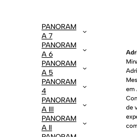
PANORAM
A 7
PANORAM
Adr
A 6
Mina
PANORAM
Adr
A 5
Mes
PANORAM
em 
4
Con
PANORAM
de 
A III
exp
PANORAM
com
A II
PANORAM