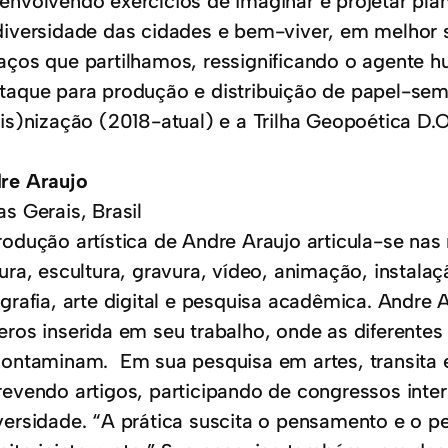
envolvendo exercícios de imaginar e projetar pla
diversidade das cidades e bem-viver, em melhor s
aços que partilhamos, ressignificando o agente h
taque para produção e distribuição de papel-sem
is)nização (2018-atual) e a Trilha Geopoética D.O.
re Araujo
s Gerais, Brasil
rodução artística de Andre Araujo articula-se na
ura, escultura, gravura, vídeo, animação, instalaç
ografia, arte digital e pesquisa acadêmica. Andre
eros inserida em seu trabalho, onde as diferentes
contaminam. Em sua pesquisa em artes, transita en
revendo artigos, participando de congressos inte
versidade. “A prática suscita o pensamento e o 