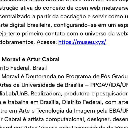
strução ativa do conceito de open web metavers
centralizado a partir da cocriação e servir com
arte digital brasileira, configurando-se em um e
eja ter o primeiro contato com o universo da web
dobramentos. Acesse:
https://museu.xyz/
 Moravi e Artur Cabral
rito Federal, Brasil
 Moravi é Doutoranda no Programa de Pós Graduaç
Artes da Universidade de Brasília – PPGAV/IDA/U
iaLab/UnB. Realizadora, produtora e pesquisador
 e trabalha em Brasília, Distrito Federal, com ar
tre em Arte e Tecnologia da Imagem pela EBA/U
ur Cabral é artista computacional, designer, des
harel em Artes Visuais pela Universidade de Brasí