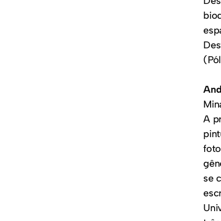
Des
bio
esp
Des
(Pól
And
Mina
A p
pint
fot
gên
se 
esc
Uni