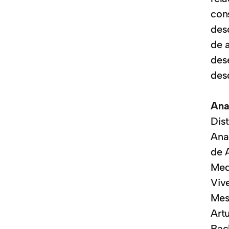
con
des
de 
des
des
Ana
Dist
Ana
de 
Med
Vive
Mes
Art
Bac