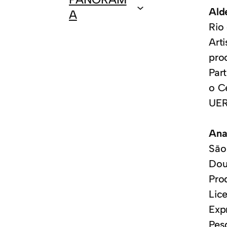
Ald
A
Rio 
Art
pro
Par
o C
UER
Ana
São 
Dou
Pro
Lic
Exp
Pes