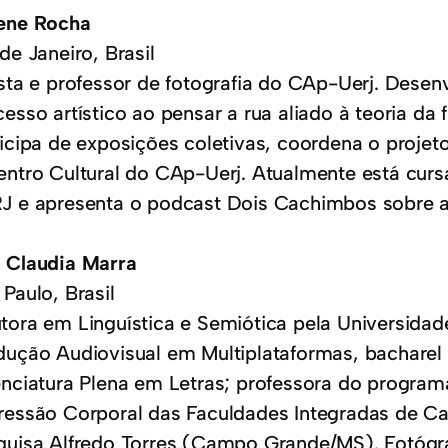
ene Rocha
de Janeiro, Brasil
ista e professor de fotografia do CAp-Uerj. Desen
cesso artístico ao pensar a rua aliado à teoria da
ticipa de exposições coletivas, coordena o projet
entro Cultural do CAp-Uerj. Atualmente está cur
J e apresenta o podcast Dois Cachimbos sobre a
 Claudia Marra
Paulo, Brasil
tora em Linguística e Semiótica pela Universidad
dução Audiovisual em Multiplataformas, bacharel
enciatura Plena em Letras; professora do progr
ressão Corporal das Faculdades Integradas de Cas
quisa Alfredo Torres (Campo Grande/MS). Fotóg