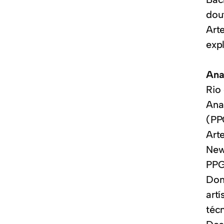
dou
Art
expl
Ana
Rio 
Ana
(PP
Art
New
PPG
Don
art
téc