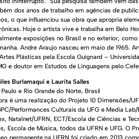
nsito ininterrupto.” Sua pesquisa também vem da
bém dos anos de trabalho em agências de publici
eos, o que influenciou sua obra que apropria ele
rônicas. Hoje o artista vive e trabalha em Belo Ho
almente exposições no Brasil e no exterior, como
manha. Andre Araujo nasceu em maio de 1965. Art
Artes Plásticas pela Escola Guignard – Universid
G e doutor em Estudos de Linguagens pelo Cefe
iles Burlamaqui e Laurita Salles
 Paulo e Rio Grande do Norte, Brasil
bra é uma realização do Projeto 10 Dimensões/UF
PC/Performances Culturais da UFG e Media Lab
ex, Natalnet/UFRN, ECT/Escola de Ciências e Te
es, Escola de Música, todos da UFRN e UFG. O P
leo permanente na UFRN foi criado em 2013 com