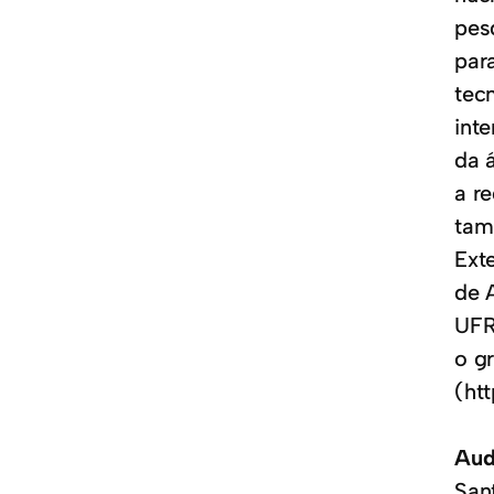
pes
par
tec
int
da 
a r
tam
Ext
de 
UFR
o g
(ht
Aud
Sant