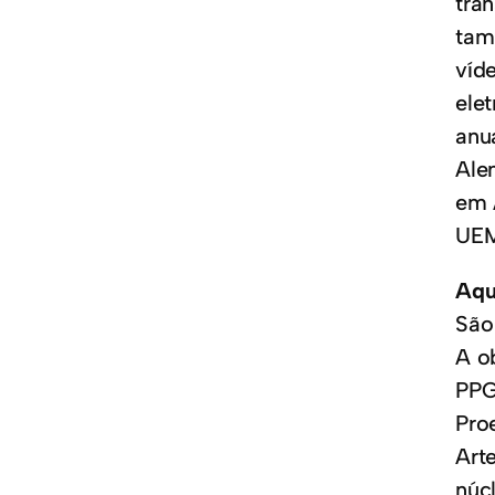
trâ
tam
víd
elet
anu
Ale
em 
UEM
Aqu
São
A o
PPG
Pro
Art
núc