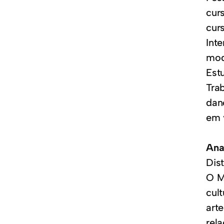
cur
cur
Int
mod
Estu
Tra
dan
em 
Ana
Dist
O M
cul
art
rel