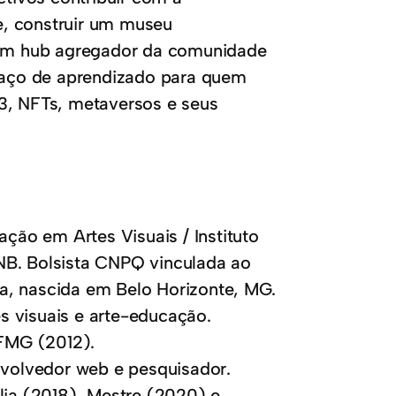
e, construir um museu
o um hub agregador da comunidade
spaço de aprendizado para quem
3, NFTs, metaversos e seus
ão em Artes Visuais / Instituto
NB. Bolsista CNPQ vinculada ao
a, nascida em Belo Horizonte, MG.
tes visuais e arte-educação.
FMG (2012).
envolvedor web e pesquisador.
lia (2018), Mestre (2020) e