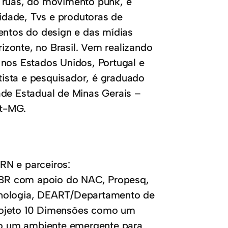
s ruas, do movimento punk, e
dade, Tvs e produtoras de
mentos do design e das mídias
rizonte, no Brasil. Vem realizando
 nos Estados Unidos, Portugal e
ista e pesquisador, é graduado
ade Estadual de Minas Gerais –
t-MG.
RN e parceiros:
/BR com apoio do NAC, Propesq,
cnologia, DEART/Departamento de
rojeto 10 Dimensões como um
o um ambiente emergente para