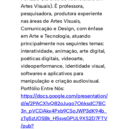
Artes Visuais). É professora,
pesquisadora, produtora experiente
nas áreas de Artes Visuais,
Comunicação e Design, com ênfase
em Arte e Tecnologia, atuando
principalmente nos seguintes temas:
interatividade, animação, arte digital,
poéticas digitais, videoarte,
videoperformance, identidade visual,
softwares e aplicativos para
manipulação e criação audiovisual.
Portfólio Entre Nós:
https://docs.google.com/presentation/
d/e/2PACX1vQ82oJugo7O6ksdC7BC
3n_pVCDAkx4Pxb9CSoJWP3dK94b_
zTg5zUOSBk_H5sysGPUL9XS2D7FTV
/pub?